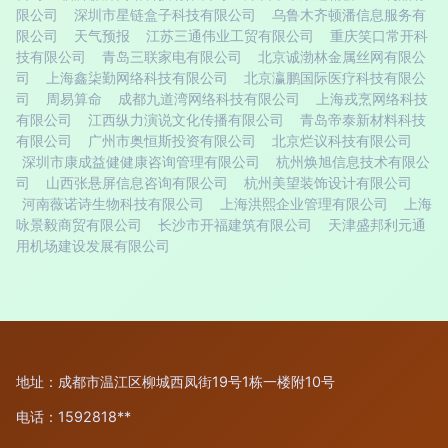
限公司
深圳市星链盒子科技有限公司
乌鲁木齐顿潘信息服务有
限公司
天气预报
江苏三通伟业工贸有限公司
重庆笑口常开科
技有限公司
青岛三联家电有限公司
北京诚渤林金属丝网有限公
司
上海鑫柒勤网络科技有限公司
北京瀛鹏国际医疗科技有限公
司
周易算命
成都九道湾网络科技有限公司
上海戎烹网络科技
有限公司
江西纵力演说文化传播有限公司
青岛帝泰新材料科技
有限公司
广州市奥恒斯投资有限公司
北京烂议科技有限公司
深圳市康成益健健康咨询管理有限公司
杭州焕旭信息技术有限公
司
山西张悬屏信息咨询有限公司
杭州美望装饰设计有限公司
河南薇诺诗生物科技有限公司
上海洪熙企业管理有限公司
上海
咏景毅商贸有限公司
长沙市开福建筑有限公司
天津盛邦利元通
用机场建设发展有限公司
地址：成都市温江区柳城西凤街19号1栋一楼附10号
电话：1592818**