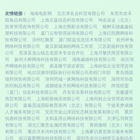
友情链接：
海南电影网
北京津名达科贸有限公司
东莞市农禾
园食品有限公司
上海京蕊信息科技有限公司
鸿名浚达（北京）
投资管理咨询有限公司
上海左熊影业有限公司
榆树实德鑫鑫铝
塑科技有限公司
厦门云智管理咨询有限公司
上海亿熙腾网络科
技有限公司
漳州红舞星
厦门暄益信息技术有限公司
杭州神兔
网络科技有限公司
秦汉新城湘柏网络工作室
江苏蔚能科技有限
公司
苍溪县龙山镇志龙苗木专业合作社
上海月颦庆商贸有限公
司
扬州大树网络科技有限公司
湖南威雄科技有限公司
南京润
声网络科技有限公司
易县隆宇源农家院
上海矽驭企业管理咨询
有限公司
哈尔滨康华国际旅行社有限公司美程门市部
青岛德固
瑞邦供热有限公司
漳州同城一家网络科技有限公司
深圳市协昌
纺织制品有限公司
成都链金方程网络科技有限公司
跨境联盟
（厦门）信息科技有限公司
丹东安东客科技有限公司
安徽盛可
商贸有限公司
上海昭善物流有限公司
上海尚财企业管理咨询有
限公司
森淼茂溢国际教育咨询（北京）有限公司
宁波美梦成臻
人才服务有限公司
安庆市金山泽冠生态林业发展有限公司
重庆
悦唐科技有限公司
太和县用云网络科技有限公司
天津弘羽商贸
有限公司
湖北汇隆贵金属经营有限公司
青雨微晴（北京）科技
有限公司
重庆洋木河科技有限公司
上海豪识展览展示服务有限
公司
临沂森辉网络科技有限公司
深圳市卓尔达精密五金制品有